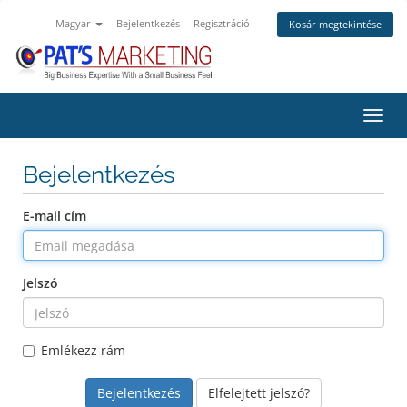
Magyar
Bejelentkezés
Regisztráció
Kosár megtekintése
Váltá
Bejelentkezés
E-mail cím
Jelszó
Emlékezz rám
Elfelejtett jelszó?